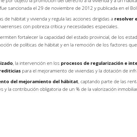
ne por objeto la promoción del derecho a la vivienda y a un hábita
 fue sancionada el 29 de noviembre de 2012 y publicada en el Bol
s de hábitat y vivienda y regula las acciones dirigidas a
resolver 
bonaerenses con pobreza crítica y necesidades especiales.
rmiten fortalecer la capacidad del estado provincial, de los esta
moción de políticas de hábitat y en la remoción de los factores q
nizado
, la intervención en los
procesos de regularización e int
editicias
para el mejoramiento de viviendas y la dotación de inf
nto del mejoramiento del hábitat
, captando parte de las re
s y la contribución obligatoria de un % de la valorización inmobili