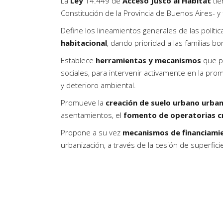
La
Ley
14.449 de
Acceso Justo al Hábitat
tie
Artículos de Opinión
Constitución de la Provincia de Buenos Aires- y
Actividades
Define los lineamientos generales de las política
habitacional
, dando prioridad a las familias 
Establece
herramientas y mecanismos
que pe
sociales, para intervenir activamente en la pro
y deterioro ambiental.
Promueve la
creación de suelo urbano urba
asentamientos, el
fomento de operatorias cr
Propone a su vez
mecanismos de financiamie
urbanización, a través de la cesión de superficie