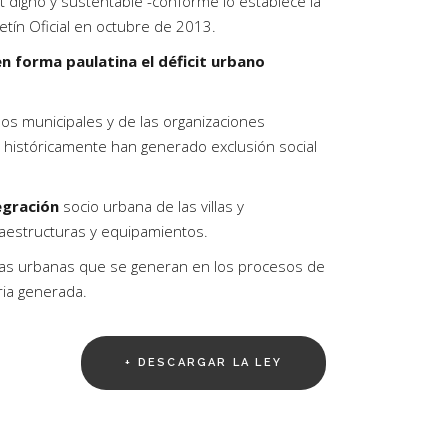
t digno y sustentable -conforme lo establece la
etín Oficial en octubre de 2013.
en forma paulatina el déficit urbano
dos municipales y de las organizaciones
ue históricamente han generado exclusión social
egración
socio urbana de las villas y
raestructuras y equipamientos.
ntas urbanas que se generan en los procesos de
aria generada.
+ DESCARGAR LA LEY