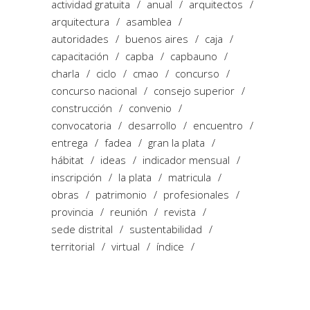
actividad gratuita
anual
arquitectos
arquitectura
asamblea
autoridades
buenos aires
caja
capacitación
capba
capbauno
charla
ciclo
cmao
concurso
concurso nacional
consejo superior
construcción
convenio
convocatoria
desarrollo
encuentro
entrega
fadea
gran la plata
hábitat
ideas
indicador mensual
inscripción
la plata
matricula
obras
patrimonio
profesionales
provincia
reunión
revista
sede distrital
sustentabilidad
territorial
virtual
índice