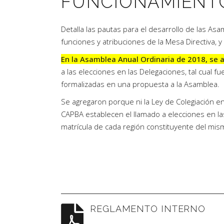
FUNCIONAMIENTO
Artículos de Opinión
Actividades
Detalla las pautas para el desarrollo de las Asa
funciones y atribuciones de la Mesa Directiva, y
En la Asamblea Anual Ordinaria de 2018, se 
a las elecciones en las Delegaciones, tal cual
formalizadas en una propuesta a la Asamblea.
Se agregaron porque ni la Ley de Colegiación en
CAPBA establecen el llamado a elecciones en las
matrícula de cada región constituyente del mis
REGLAMENTO INTERNO