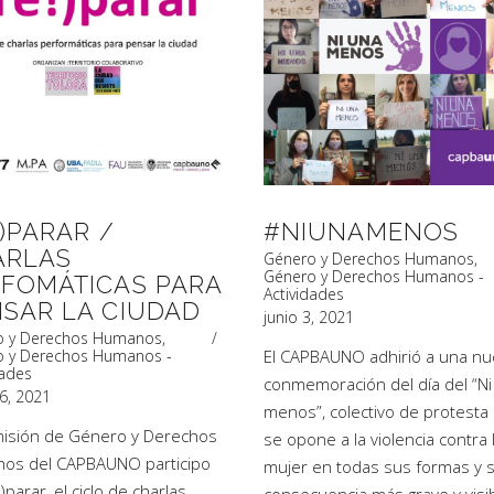
!)PARAR /
#NIUNAMENOS
ARLAS
Género y Derechos Humanos
,
Género y Derechos Humanos -
FOMÁTICAS PARA
Actividades
SAR LA CIUDAD
junio 3, 2021
o y Derechos Humanos
,
o y Derechos Humanos -
El CAPBAUNO adhirió a una nu
dades
conmemoración del día del “Ni
26, 2021
menos”, colectivo de protesta
misión de Género y Derechos
se opone a la violencia contra 
os del CAPBAUNO participo
mujer en todas sus formas y 
!)parar, el ciclo de charlas