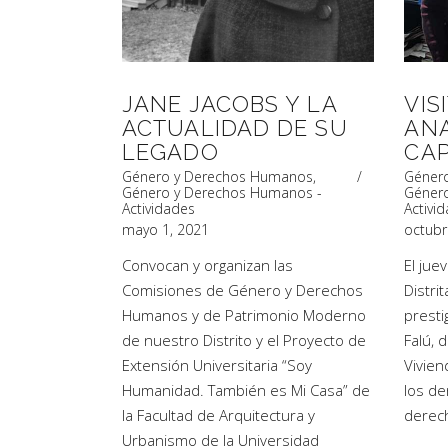
JANE JACOBS Y LA
VIS
ACTUALIDAD DE SU
ANA
LEGADO
CA
Género y Derechos Humanos
,
Géner
Género y Derechos Humanos -
Géner
Actividades
Activi
mayo 1, 2021
octubr
Convocan y organizan las
El jue
Comisiones de Género y Derechos
Distri
Humanos y de Patrimonio Moderno
presti
de nuestro Distrito y el Proyecto de
Falú, 
Extensión Universitaria “Soy
Vivien
Humanidad. También es Mi Casa” de
los d
la Facultad de Arquitectura y
derec
Urbanismo de la Universidad