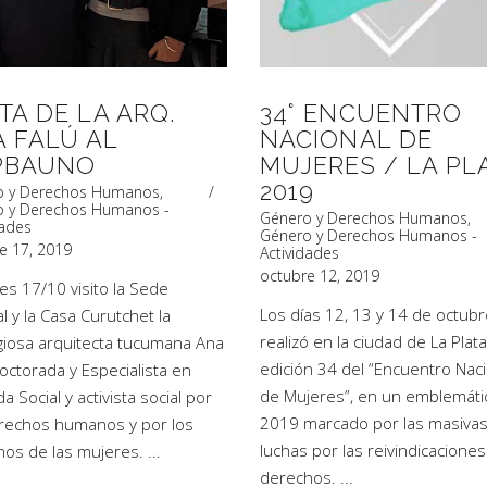
ITA DE LA ARQ.
34° ENCUENTRO
 FALÚ AL
NACIONAL DE
PBAUNO
MUJERES / LA PL
2019
o y Derechos Humanos
,
o y Derechos Humanos -
Género y Derechos Humanos
,
dades
Género y Derechos Humanos -
e 17, 2019
Actividades
octubre 12, 2019
ves 17/10 visito la Sede
Los días 12, 13 y 14 de octub
tal y la Casa Curutchet la
realizó en la ciudad de La Plata
giosa arquitecta tucumana Ana
edición 34 del “Encuentro Nac
doctorada y Especialista en
de Mujeres”, en un emblemáti
da Social y activista social por
2019 marcado por las masiva
erechos humanos y por los
luchas por las reivindicaciones
hos de las mujeres.
derechos.