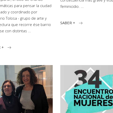
consecuencia más grave y visib
máticas para pensar la ciudad
feminicidio.
sado y coordinado por
orio Tolosa - grupo de arte y
SABER +
ectura que recorre ése barrio
se con distintas
 +