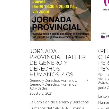
Artículos de Opinión
Actividades
JORNADA
(RE
PROVINCIAL TALLER
CH
DE GÉNERO Y
PER
DERECHOS
PEN
HUMANOS / CS
Géner
Géner
Género y Derechos Humanos
,
Activi
Género y Derechos Humanos -
junio 
Actividades
agosto 2, 2021
La co
La Comisión de Género y Derechos
Human
Humanos del CAPBAUNO invito a
de (re