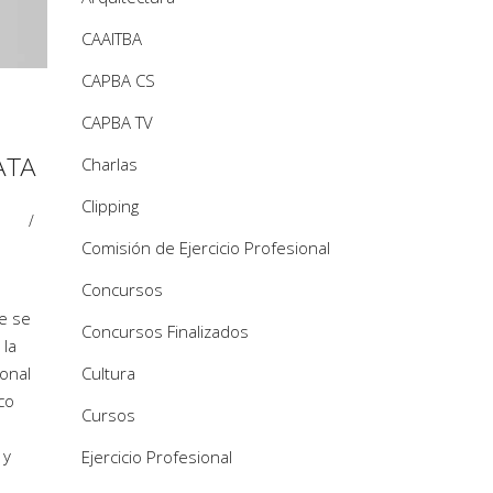
CAAITBA
CAPBA CS
CAPBA TV
Charlas
ATA
Clipping
Comisión de Ejercicio Profesional
Concursos
re se
Concursos Finalizados
 la
Cultura
ional
co
Cursos
s
 y
Ejercicio Profesional