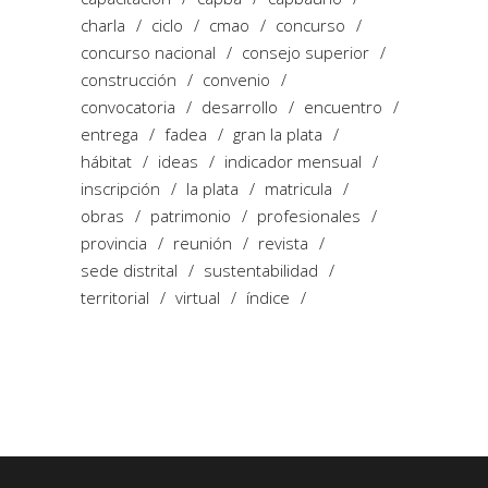
charla
ciclo
cmao
concurso
concurso nacional
consejo superior
construcción
convenio
convocatoria
desarrollo
encuentro
entrega
fadea
gran la plata
hábitat
ideas
indicador mensual
inscripción
la plata
matricula
obras
patrimonio
profesionales
provincia
reunión
revista
sede distrital
sustentabilidad
territorial
virtual
índice