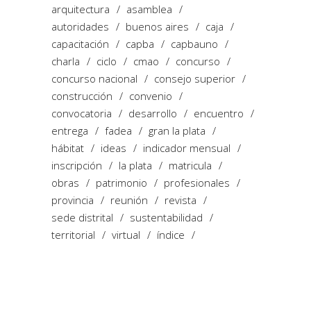
arquitectura
asamblea
autoridades
buenos aires
caja
capacitación
capba
capbauno
charla
ciclo
cmao
concurso
concurso nacional
consejo superior
construcción
convenio
convocatoria
desarrollo
encuentro
entrega
fadea
gran la plata
hábitat
ideas
indicador mensual
inscripción
la plata
matricula
obras
patrimonio
profesionales
provincia
reunión
revista
sede distrital
sustentabilidad
territorial
virtual
índice