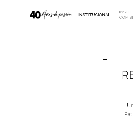
INSTI
INSTITUCIONAL
COMIS
¿Qué es el CAUBA?
Ley de Colegiación
Introducción
Introducción
Distritos del CAUBA
Ley 12.490 Caja Previs
Ley 13.059
Legislación
R
Contratar un Arquitecto
Decreto arancelario 6
Etiquetado Energético
Manual Ciudad Accesi
Ejercicio Profesional
Código de ética
Fichas de Apoyo Técnico
Artículos de opinión
Reglamento Electoral
Apuntes de sustentabilidad
Actividades
Incumbencias
Un
Biblioteca de Construcción
Pat
Resoluciones
Sustentable
Vivienda Social