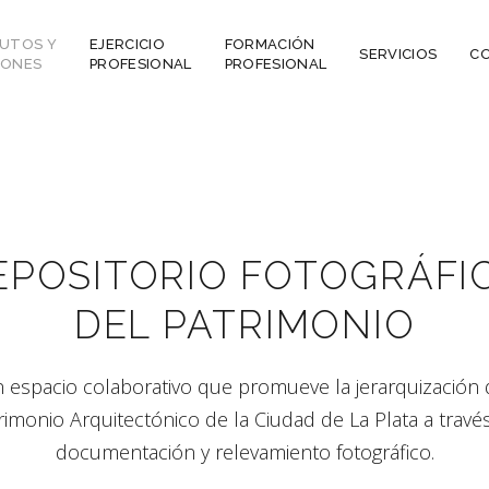
TUTOS Y
EJERCICIO
FORMACIÓN
SERVICIOS
C
IONES
PROFESIONAL
PROFESIONAL
Integración
Los Inicios
Hábitat – Organización
Objetivos
ional
Autoridades
Libro 25 años CAPBA
Ley 14.449
Legislación
EPOSITORIO FOTOGRÁFI
.964/65
Reglamento Interno
ble
Observatorio del Hábitat
Trabajos
Memorias y Balances
DEL PATRIMONIO
Secretaría CS
Artículos de opinión
Gestión
Artículos de opinión
Actividades
 espacio colaborativo que promueve la jerarquización 
Actividades
rimonio Arquitectónico de la Ciudad de La Plata a travé
documentación y relevamiento fotográfico.