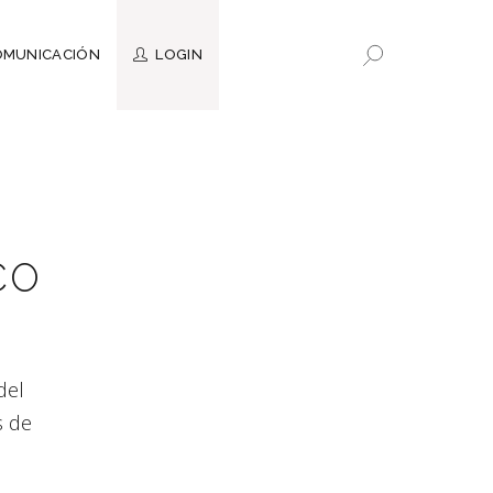
LOGIN
OMUNICACIÓN
Objetivos
Fundamentos
Normativa Vigente
Ley Micaela
CO
Repositorio fotográfico del
Actividades
Patrimonio
Artículos de Opinión
Fichas de Apoyo Técnico
del
Artículos de opinión
s de
Actividades