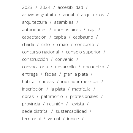
2023
2024
accesibilidad
actividad gratuita
anual
arquitectos
arquitectura
asamblea
autoridades
buenos aires
caja
capacitación
capba
capbauno
charla
ciclo
cmao
concurso
concurso nacional
consejo superior
construcción
convenio
convocatoria
desarrollo
encuentro
entrega
fadea
gran la plata
hábitat
ideas
indicador mensual
inscripción
la plata
matricula
obras
patrimonio
profesionales
provincia
reunión
revista
sede distrital
sustentabilidad
territorial
virtual
índice