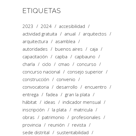
ETIQUETAS
2023
2024
accesibilidad
actividad gratuita
anual
arquitectos
arquitectura
asamblea
autoridades
buenos aires
caja
capacitación
capba
capbauno
charla
ciclo
cmao
concurso
concurso nacional
consejo superior
construcción
convenio
convocatoria
desarrollo
encuentro
entrega
fadea
gran la plata
hábitat
ideas
indicador mensual
inscripción
la plata
matricula
obras
patrimonio
profesionales
provincia
reunión
revista
sede distrital
sustentabilidad