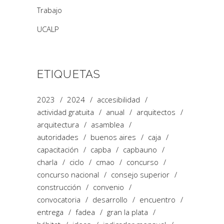
Trabajo
UCALP
ETIQUETAS
2023
2024
accesibilidad
actividad gratuita
anual
arquitectos
arquitectura
asamblea
autoridades
buenos aires
caja
capacitación
capba
capbauno
charla
ciclo
cmao
concurso
concurso nacional
consejo superior
construcción
convenio
convocatoria
desarrollo
encuentro
entrega
fadea
gran la plata