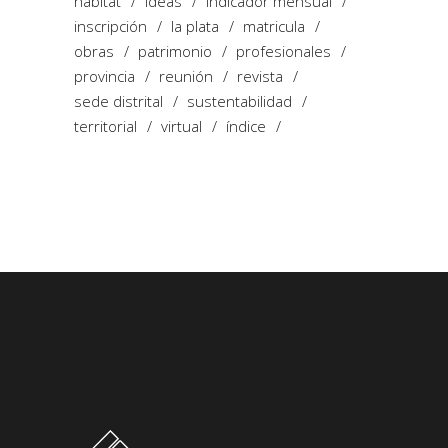
hábitat
ideas
indicador mensual
inscripción
la plata
matricula
obras
patrimonio
profesionales
provincia
reunión
revista
sede distrital
sustentabilidad
territorial
virtual
índice