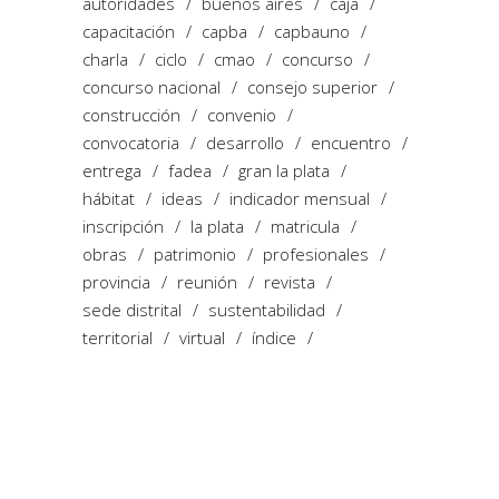
autoridades
buenos aires
caja
capacitación
capba
capbauno
charla
ciclo
cmao
concurso
concurso nacional
consejo superior
construcción
convenio
convocatoria
desarrollo
encuentro
entrega
fadea
gran la plata
hábitat
ideas
indicador mensual
inscripción
la plata
matricula
obras
patrimonio
profesionales
provincia
reunión
revista
sede distrital
sustentabilidad
territorial
virtual
índice