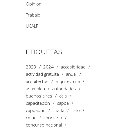
Opinión
Trabajo
UCALP
ETIQUETAS
2023
2024
accesibilidad
actividad gratuita
anual
arquitectos
arquitectura
asamblea
autoridades
buenos aires
caja
capacitación
capba
capbauno
charla
ciclo
cmao
concurso
concurso nacional