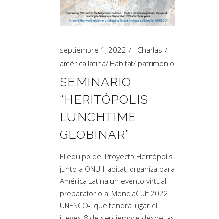
Artículos de Opinión
Actividades
septiembre 1, 2022
Charlas
américa latina
/
Hábitat
/
patrimonio
SEMINARIO
“HERITÓPOLIS
LUNCHTIME
GLOBINAR”
El equipo del Proyecto Heritópolis
junto a ONU-Hábitat, organiza para
América Latina un evento virtual -
preparatorio al MondiaCult 2022
UNESCO-, que tendrá lugar el
jueves 8 de septiembre desde las