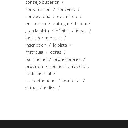
consejo superior
construcción
convenio
convocatoria
desarrollo
encuentro
entrega
fadea
gran la plata
hábitat
ideas
indicador mensual
inscripción
la plata
matricula
obras
patrimonio
profesionales
provincia
reunión
revista
sede distrital
sustentabilidad
territorial
virtual
índice