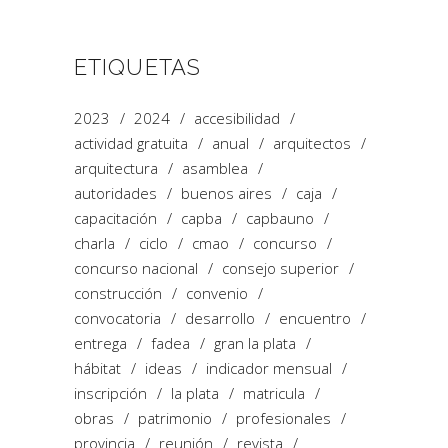
ETIQUETAS
2023
2024
accesibilidad
actividad gratuita
anual
arquitectos
arquitectura
asamblea
autoridades
buenos aires
caja
capacitación
capba
capbauno
charla
ciclo
cmao
concurso
concurso nacional
consejo superior
construcción
convenio
convocatoria
desarrollo
encuentro
entrega
fadea
gran la plata
hábitat
ideas
indicador mensual
inscripción
la plata
matricula
obras
patrimonio
profesionales
provincia
reunión
revista