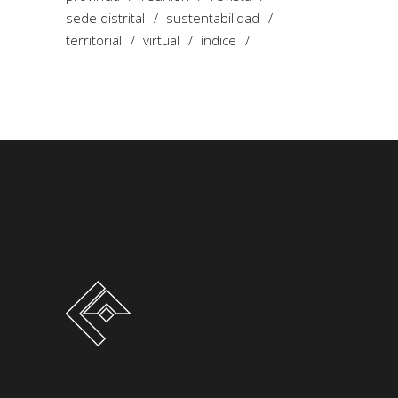
sede distrital
sustentabilidad
territorial
virtual
índice