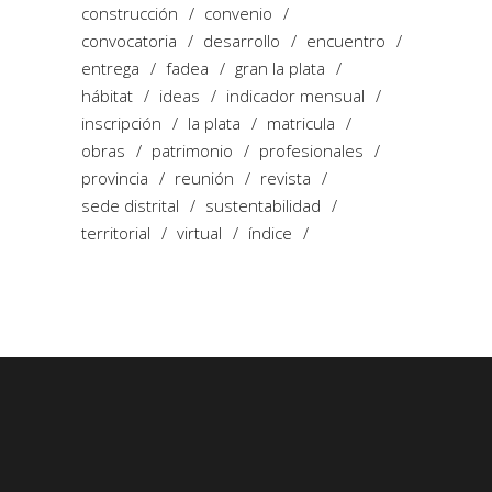
construcción
convenio
convocatoria
desarrollo
encuentro
entrega
fadea
gran la plata
hábitat
ideas
indicador mensual
inscripción
la plata
matricula
obras
patrimonio
profesionales
provincia
reunión
revista
sede distrital
sustentabilidad
territorial
virtual
índice