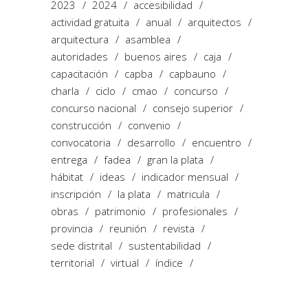
2023
2024
accesibilidad
actividad gratuita
anual
arquitectos
arquitectura
asamblea
autoridades
buenos aires
caja
capacitación
capba
capbauno
charla
ciclo
cmao
concurso
concurso nacional
consejo superior
construcción
convenio
convocatoria
desarrollo
encuentro
entrega
fadea
gran la plata
hábitat
ideas
indicador mensual
inscripción
la plata
matricula
obras
patrimonio
profesionales
provincia
reunión
revista
sede distrital
sustentabilidad
territorial
virtual
índice