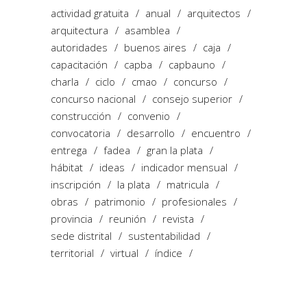
actividad gratuita
anual
arquitectos
arquitectura
asamblea
autoridades
buenos aires
caja
capacitación
capba
capbauno
charla
ciclo
cmao
concurso
concurso nacional
consejo superior
construcción
convenio
convocatoria
desarrollo
encuentro
entrega
fadea
gran la plata
hábitat
ideas
indicador mensual
inscripción
la plata
matricula
obras
patrimonio
profesionales
provincia
reunión
revista
sede distrital
sustentabilidad
territorial
virtual
índice