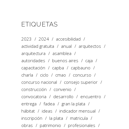
ETIQUETAS
2023
2024
accesibilidad
actividad gratuita
anual
arquitectos
arquitectura
asamblea
autoridades
buenos aires
caja
capacitación
capba
capbauno
charla
ciclo
cmao
concurso
concurso nacional
consejo superior
construcción
convenio
convocatoria
desarrollo
encuentro
entrega
fadea
gran la plata
hábitat
ideas
indicador mensual
inscripción
la plata
matricula
obras
patrimonio
profesionales