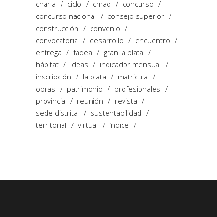
charla
ciclo
cmao
concurso
concurso nacional
consejo superior
construcción
convenio
convocatoria
desarrollo
encuentro
entrega
fadea
gran la plata
hábitat
ideas
indicador mensual
inscripción
la plata
matricula
obras
patrimonio
profesionales
provincia
reunión
revista
sede distrital
sustentabilidad
territorial
virtual
índice