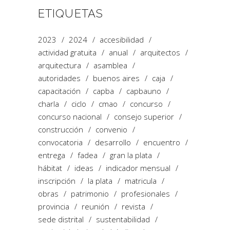
ETIQUETAS
2023
2024
accesibilidad
actividad gratuita
anual
arquitectos
arquitectura
asamblea
autoridades
buenos aires
caja
capacitación
capba
capbauno
charla
ciclo
cmao
concurso
concurso nacional
consejo superior
construcción
convenio
convocatoria
desarrollo
encuentro
entrega
fadea
gran la plata
hábitat
ideas
indicador mensual
inscripción
la plata
matricula
obras
patrimonio
profesionales
provincia
reunión
revista
sede distrital
sustentabilidad