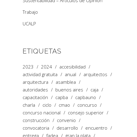
Sustentabilidad – Artículos de Opinión
Trabajo
UCALP
ETIQUETAS
2023
2024
accesibilidad
actividad gratuita
anual
arquitectos
arquitectura
asamblea
autoridades
buenos aires
caja
capacitación
capba
capbauno
charla
ciclo
cmao
concurso
concurso nacional
consejo superior
construcción
convenio
convocatoria
desarrollo
encuentro
entrega
fadea
gran la plata