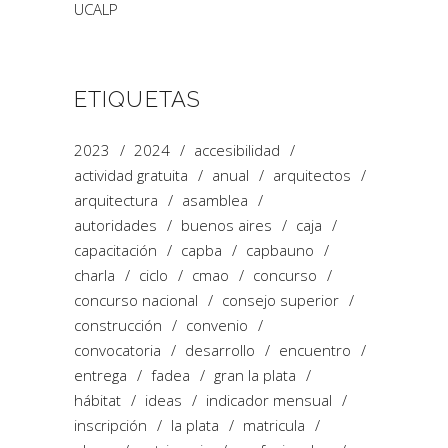
UCALP
ETIQUETAS
2023
2024
accesibilidad
actividad gratuita
anual
arquitectos
arquitectura
asamblea
autoridades
buenos aires
caja
capacitación
capba
capbauno
charla
ciclo
cmao
concurso
concurso nacional
consejo superior
construcción
convenio
convocatoria
desarrollo
encuentro
entrega
fadea
gran la plata
hábitat
ideas
indicador mensual
inscripción
la plata
matricula