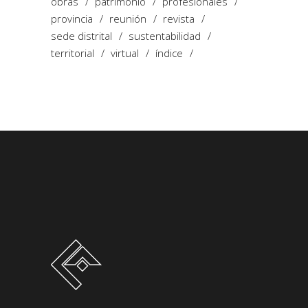
obras
patrimonio
profesionales
provincia
reunión
revista
sede distrital
sustentabilidad
territorial
virtual
índice