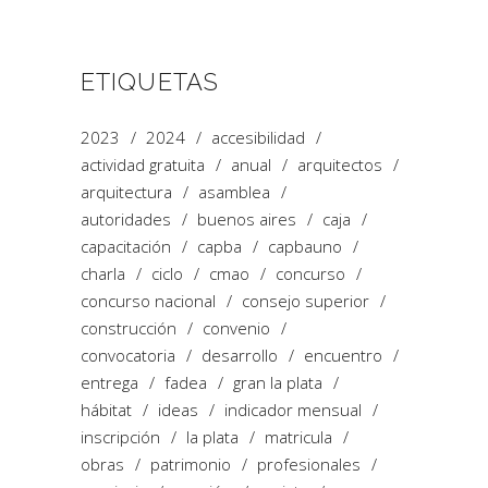
ETIQUETAS
2023
2024
accesibilidad
actividad gratuita
anual
arquitectos
arquitectura
asamblea
autoridades
buenos aires
caja
capacitación
capba
capbauno
charla
ciclo
cmao
concurso
concurso nacional
consejo superior
construcción
convenio
convocatoria
desarrollo
encuentro
entrega
fadea
gran la plata
hábitat
ideas
indicador mensual
inscripción
la plata
matricula
obras
patrimonio
profesionales