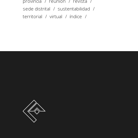
provincia
reunión
revista
sede distrital
sustentabilidad
territorial
virtual
índice