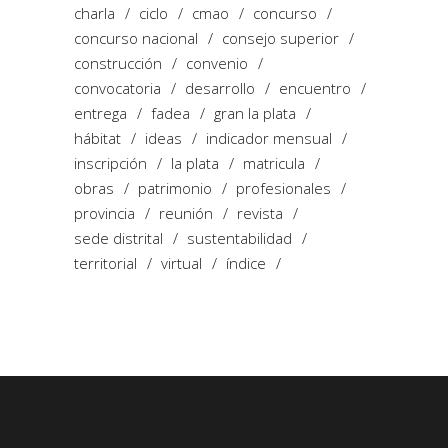
charla
ciclo
cmao
concurso
concurso nacional
consejo superior
construcción
convenio
convocatoria
desarrollo
encuentro
entrega
fadea
gran la plata
hábitat
ideas
indicador mensual
inscripción
la plata
matricula
obras
patrimonio
profesionales
provincia
reunión
revista
sede distrital
sustentabilidad
territorial
virtual
índice