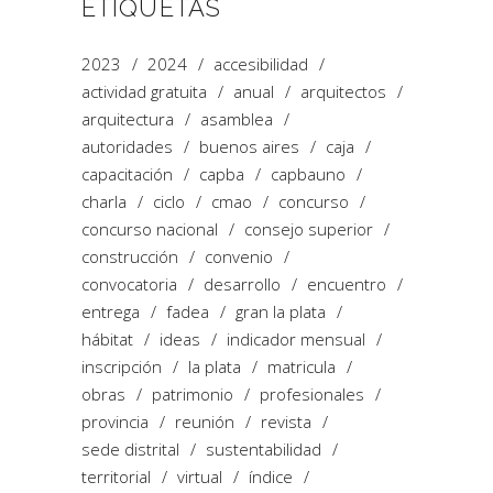
ETIQUETAS
2023
2024
accesibilidad
actividad gratuita
anual
arquitectos
arquitectura
asamblea
autoridades
buenos aires
caja
capacitación
capba
capbauno
charla
ciclo
cmao
concurso
concurso nacional
consejo superior
construcción
convenio
convocatoria
desarrollo
encuentro
entrega
fadea
gran la plata
hábitat
ideas
indicador mensual
inscripción
la plata
matricula
obras
patrimonio
profesionales
provincia
reunión
revista
sede distrital
sustentabilidad
territorial
virtual
índice