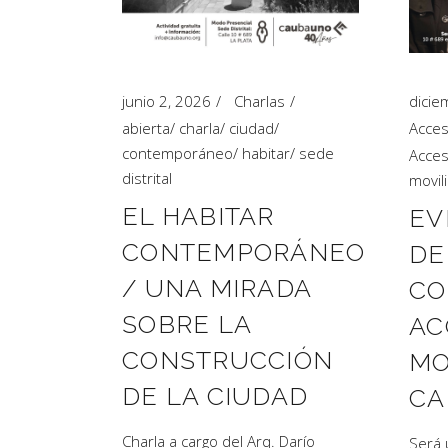
Artículos de Opinión
Actividades
junio 2, 2026
Charlas
dicie
abierta
/
charla
/
ciudad
/
Acces
contemporáneo
/
habitar
/
sede
Acces
distrital
movil
EL HABITAR
EV
CONTEMPORÁNEO
DE
/ UNA MIRADA
CO
SOBRE LA
AC
CONSTRUCCIÓN
MO
DE LA CIUDAD
CA
Charla a cargo del Arq. Darío
Será 