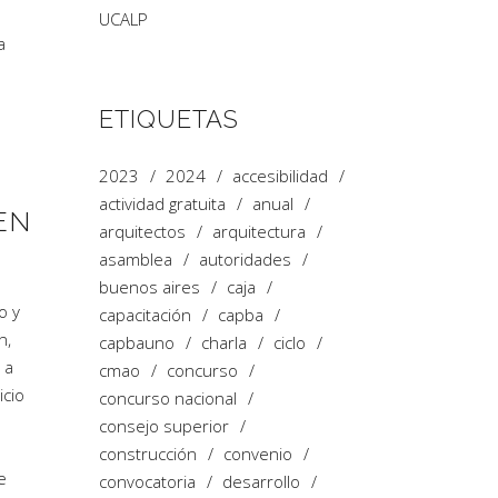
UCALP
a
ETIQUETAS
2023
2024
accesibilidad
actividad gratuita
anual
EN
arquitectos
arquitectura
asamblea
autoridades
buenos aires
caja
o y
capacitación
capba
n,
capbauno
charla
ciclo
 a
cmao
concurso
icio
concurso nacional
consejo superior
construcción
convenio
e
convocatoria
desarrollo