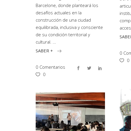
Barcelone, donde planteará los
artic
desafíos actuales en la
instit
construcción de una ciudad
compr
equilibrada, inclusiva y consciente
accesi
de su condición territorial y
SABE
cultural.
SABER +
0 Com
0
0 Comentarios
0