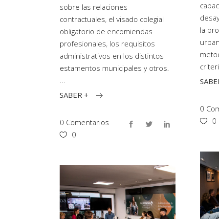
capac
sobre las relaciones
desay
contractuales, el visado colegial
la pr
obligatorio de encomiendas
urban
profesionales, los requisitos
metod
administrativos en los distintos
criter
estamentos municipales y otros.
SABE
SABER +
0 Com
0
0 Comentarios
0