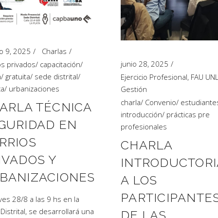
o 9, 2025
Charlas
junio 28, 2025
os privados
/
capacitación
/
a
/
gratuita
/
sede distrital
/
Ejercicio Profesional
,
FAU UN
ca
/
urbanizaciones
Gestión
charla
/
Convenio
/
estudiante
ARLA TÉCNICA
introducción
/
prácticas pre
GURIDAD EN
profesionales
RRIOS
CHARLA
IVADOS Y
INTRODUCTORI
BANIZACIONES
A LOS
PARTICIPANTE
eves 28/8 a las 9 hs en la
Distrital, se desarrollará una
DE LAS