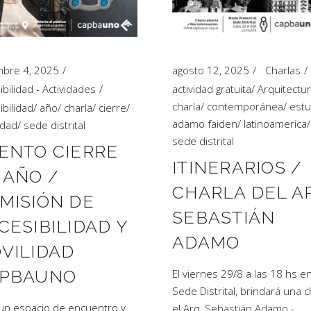
mbre 4, 2025
agosto 12, 2025
Charlas
ibilidad - Actividades
actividad gratuita
/
Arquitectu
charla
/
contemporánea
/
estu
ibilidad
/
año
/
charla
/
cierre
/
adamo faiden
/
latinoamerica
/
idad
/
sede distrital
sede distrital
ENTO CIERRE
ITINERARIOS /
 AÑO /
CHARLA DEL A
MISIÓN DE
SEBASTIÁN
CESIBILIDAD Y
ADAMO
VILIDAD
PBAUNO
El viernes 29/8 a las 18 hs en
Sede Distrital, brindará una c
un espacio de encuentro y
el Arq, Sebastián Adamo -