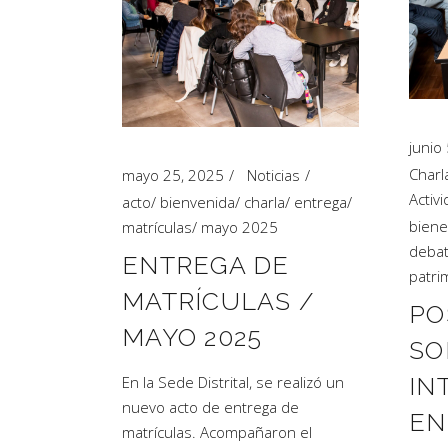
junio
Charl
mayo 25, 2025
Noticias
Activ
acto
/
bienvenida
/
charla
/
entrega
/
biene
matrículas
/
mayo 2025
deba
ENTREGA DE
patri
MATRÍCULAS /
PO
MAYO 2025
SO
IN
En la Sede Distrital, se realizó un
nuevo acto de entrega de
EN
matrículas. Acompañaron el