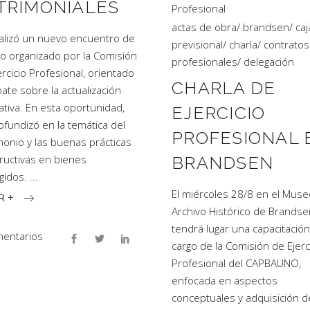
TRIMONIALES
Profesional
actas de obra
/
brandsen
/
caj
alizó un nuevo encuentro de
previsional
/
charla
/
contratos
jo organizado por la Comisión
profesionales
/
delegación
ercicio Profesional, orientado
CHARLA DE
bate sobre la actualización
tiva. En esta oportunidad,
EJERCICIO
ofundizó en la temática del
PROFESIONAL 
monio y las buenas prácticas
ructivas en bienes
BRANDSEN
gidos.
El miércoles 28/8 en el Muse
R +
Archivo Histórico de Brandse
tendrá lugar una capacitación
entarios
cargo de la Comisión de Ejerc
Profesional del CAPBAUNO,
enfocada en aspectos
conceptuales y adquisición d