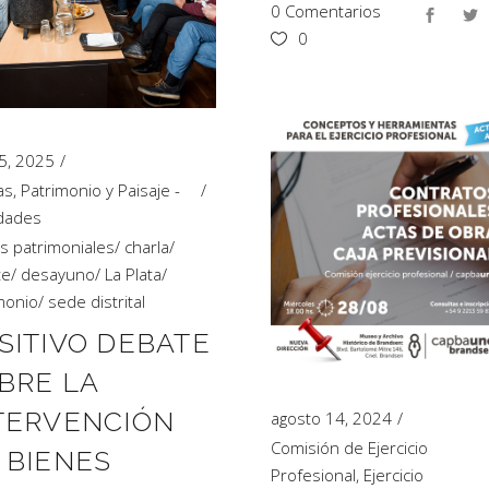
0 Comentarios
0
 5, 2025
as
,
Patrimonio y Paisaje -
idades
s patrimoniales
/
charla
/
te
/
desayuno
/
La Plata
/
monio
/
sede distrital
SITIVO DEBATE
BRE LA
TERVENCIÓN
agosto 14, 2024
Comisión de Ejercicio
 BIENES
Profesional
,
Ejercicio