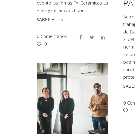
PA
evento las firmas FV, Cerámicos La
Plata y Cerámica Ctibor.
Se re
SABER +
traba
de Ej
0 Comentarios
al de
0
norma
se pr
patri
const
prote
SABE
0 Com
1