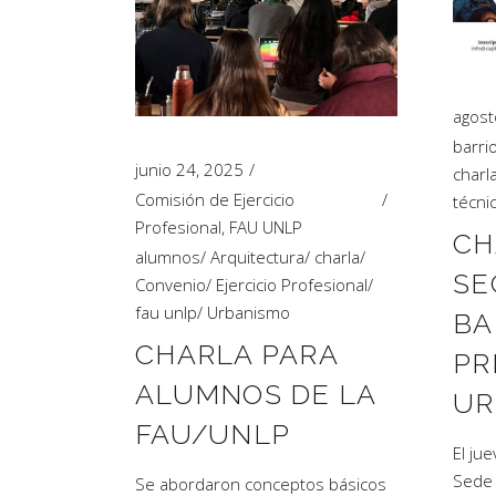
agost
barri
junio 24, 2025
charl
Comisión de Ejercicio
técni
Profesional
,
FAU UNLP
CH
alumnos
/
Arquitectura
/
charla
/
SE
Convenio
/
Ejercicio Profesional
/
fau unlp
/
Urbanismo
BA
CHARLA PARA
PR
ALUMNOS DE LA
UR
FAU/UNLP
El ju
Sede 
Se abordaron conceptos básicos