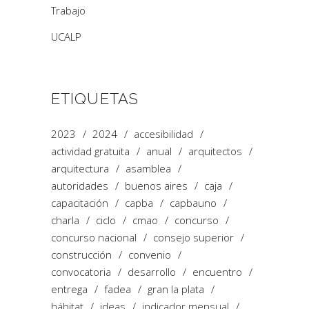
Trabajo
UCALP
ETIQUETAS
2023
2024
accesibilidad
actividad gratuita
anual
arquitectos
arquitectura
asamblea
autoridades
buenos aires
caja
capacitación
capba
capbauno
charla
ciclo
cmao
concurso
concurso nacional
consejo superior
construcción
convenio
convocatoria
desarrollo
encuentro
entrega
fadea
gran la plata
hábitat
ideas
indicador mensual