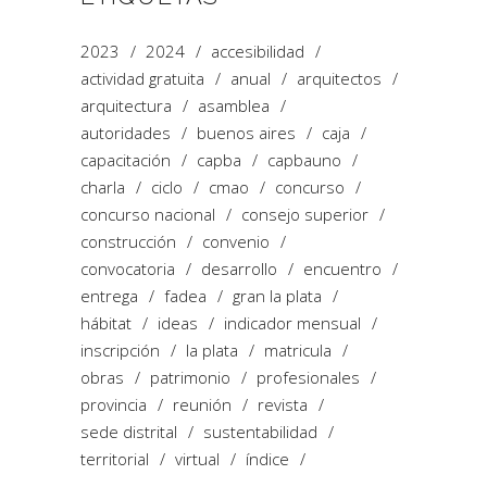
2023
2024
accesibilidad
actividad gratuita
anual
arquitectos
arquitectura
asamblea
autoridades
buenos aires
caja
capacitación
capba
capbauno
charla
ciclo
cmao
concurso
concurso nacional
consejo superior
construcción
convenio
convocatoria
desarrollo
encuentro
entrega
fadea
gran la plata
hábitat
ideas
indicador mensual
inscripción
la plata
matricula
obras
patrimonio
profesionales
provincia
reunión
revista
sede distrital
sustentabilidad
territorial
virtual
índice