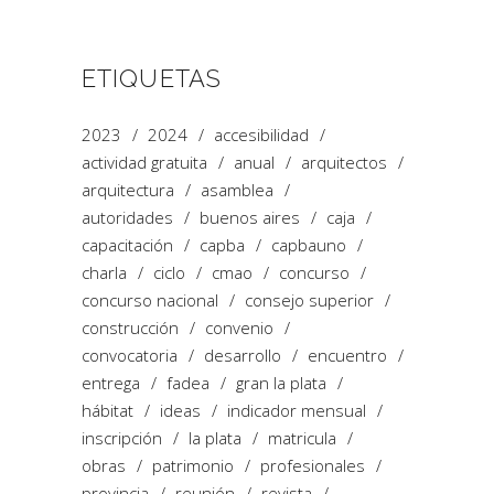
ETIQUETAS
2023
2024
accesibilidad
actividad gratuita
anual
arquitectos
arquitectura
asamblea
autoridades
buenos aires
caja
capacitación
capba
capbauno
charla
ciclo
cmao
concurso
concurso nacional
consejo superior
construcción
convenio
convocatoria
desarrollo
encuentro
entrega
fadea
gran la plata
hábitat
ideas
indicador mensual
inscripción
la plata
matricula
obras
patrimonio
profesionales
provincia
reunión
revista