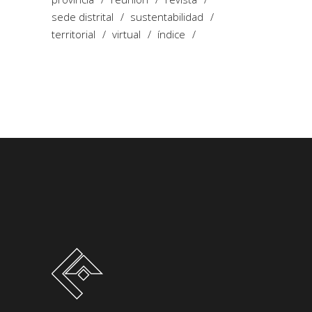
sede distrital
sustentabilidad
territorial
virtual
índice