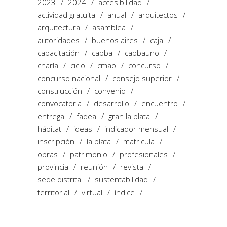
2023
2024
accesibilidad
actividad gratuita
anual
arquitectos
arquitectura
asamblea
autoridades
buenos aires
caja
capacitación
capba
capbauno
charla
ciclo
cmao
concurso
concurso nacional
consejo superior
construcción
convenio
convocatoria
desarrollo
encuentro
entrega
fadea
gran la plata
hábitat
ideas
indicador mensual
inscripción
la plata
matricula
obras
patrimonio
profesionales
provincia
reunión
revista
sede distrital
sustentabilidad
territorial
virtual
índice