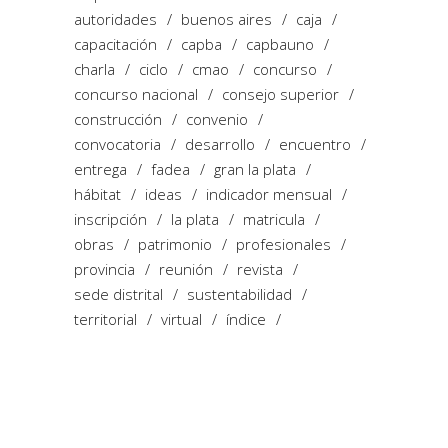
autoridades
buenos aires
caja
capacitación
capba
capbauno
charla
ciclo
cmao
concurso
concurso nacional
consejo superior
construcción
convenio
convocatoria
desarrollo
encuentro
entrega
fadea
gran la plata
hábitat
ideas
indicador mensual
inscripción
la plata
matricula
obras
patrimonio
profesionales
provincia
reunión
revista
sede distrital
sustentabilidad
territorial
virtual
índice