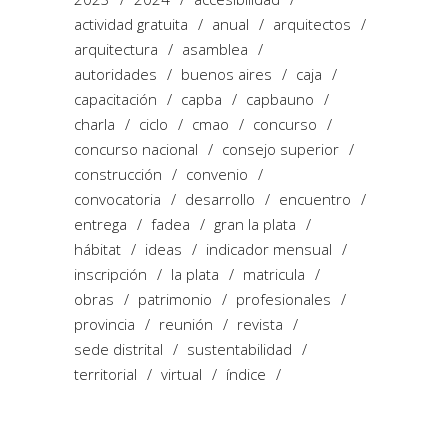
actividad gratuita
anual
arquitectos
arquitectura
asamblea
autoridades
buenos aires
caja
capacitación
capba
capbauno
charla
ciclo
cmao
concurso
concurso nacional
consejo superior
construcción
convenio
convocatoria
desarrollo
encuentro
entrega
fadea
gran la plata
hábitat
ideas
indicador mensual
inscripción
la plata
matricula
obras
patrimonio
profesionales
provincia
reunión
revista
sede distrital
sustentabilidad
territorial
virtual
índice