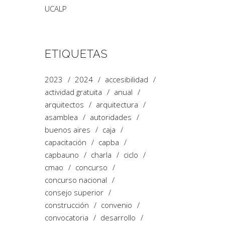
UCALP
ETIQUETAS
2023
2024
accesibilidad
actividad gratuita
anual
arquitectos
arquitectura
asamblea
autoridades
buenos aires
caja
capacitación
capba
capbauno
charla
ciclo
cmao
concurso
concurso nacional
consejo superior
construcción
convenio
convocatoria
desarrollo