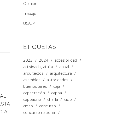
Opinión
Trabajo
UCALP
ETIQUETAS
2023
2024
accesibilidad
actividad gratuita
anual
arquitectos
arquitectura
asamblea
autoridades
buenos aires
caja
capacitación
capba
AL
capbauno
charla
ciclo
ESTA
cmao
concurso
O A
concurso nacional