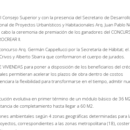
l Consejo Superior y con la presencia del Secretario de Desarroll
acional de Proyectos Urbanísticos y Habitacionales Arq. Juan Pablo 
 a cabo la ceremonia de premiación de los ganadores del CONCU
OCREAR II.
concurso Arq. Germán Cappellucci por la Secretaría de Hábitat; el 
Crivos y Alberto Sbarra que conformaron el cuerpo de jurados.
VIVIENDAS para poner a disposición de los beneficiarios del créd
ales permitieran acelerar los plazos de obra dentro de costos
tenciara la flexibilidad para transformarse en el tiempo, admitir n
.
jecución evolutiva en primer término de un módulo básico de 36 M2
stancia de completamiento hasta llegar a 60 M2.
ones ambientales según 4 zonas geográficas determinadas para l
oyectos, correspondientes a las zonas metropolitana (18), costera