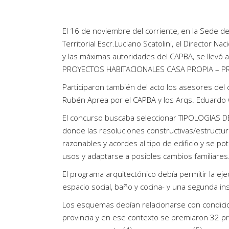
Artículos de Opinión
Actividades
El 16 de noviembre del corriente, en la Sede de
Territorial Escr.Luciano Scatolini, el Director N
y las máximas autoridades del CAPBA, se llevó
PROYECTOS HABITACIONALES CASA PROPIA – PR
Participaron también del acto los asesores del 
Rubén Aprea por el CAPBA y los Arqs. Eduardo 
El concurso buscaba seleccionar TIPOLOGIAS DE 
donde las resoluciones constructivas/estructur
razonables y acordes al tipo de edificio y se po
usos y adaptarse a posibles cambios familiares
El programa arquitectónico debía permitir la e
espacio social, baño y cocina- y una segunda in
Los esquemas debían relacionarse con condici
provincia y en ese contexto se premiaron 32 pr