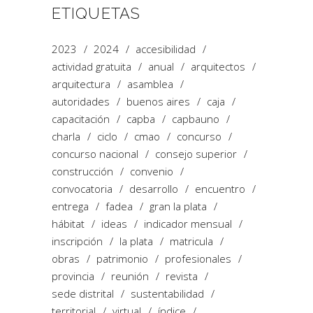
ETIQUETAS
2023
2024
accesibilidad
actividad gratuita
anual
arquitectos
arquitectura
asamblea
autoridades
buenos aires
caja
capacitación
capba
capbauno
charla
ciclo
cmao
concurso
concurso nacional
consejo superior
construcción
convenio
convocatoria
desarrollo
encuentro
entrega
fadea
gran la plata
hábitat
ideas
indicador mensual
inscripción
la plata
matricula
obras
patrimonio
profesionales
provincia
reunión
revista
sede distrital
sustentabilidad
territorial
virtual
índice