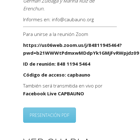
Germán Zuloaga y Marina Ruiz de
Erenchun.
Informes en: info@caubauno.org
Para unirse a la reunión Zoom
https://us06web.zoom.us/j/84811945464?
pwd=b21WWWtPdmxwMDdpYk1GMjFvRWpjdz09
ID de reunión: 848 1194 5464
Código de acceso: capbauno
También será transmitida en vivo por
Facebook Live CAPBAUNO
PRESENTACIÓN PDF