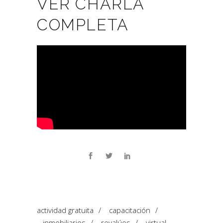
VER CHARLA
COMPLETA
actividad gratuita
/
capacitación
/
inmobiliarios
/
revalúos
/
virtual