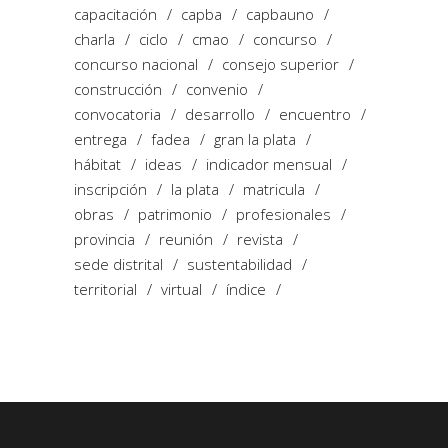
capacitación
capba
capbauno
charla
ciclo
cmao
concurso
concurso nacional
consejo superior
construcción
convenio
convocatoria
desarrollo
encuentro
entrega
fadea
gran la plata
hábitat
ideas
indicador mensual
inscripción
la plata
matricula
obras
patrimonio
profesionales
provincia
reunión
revista
sede distrital
sustentabilidad
territorial
virtual
índice