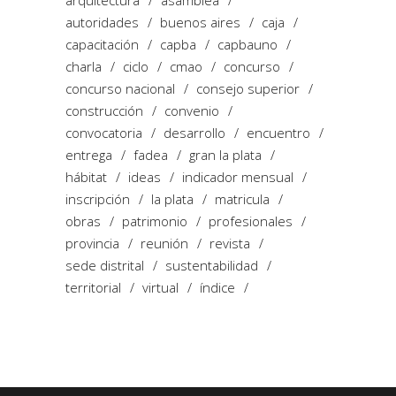
autoridades
buenos aires
caja
capacitación
capba
capbauno
charla
ciclo
cmao
concurso
concurso nacional
consejo superior
construcción
convenio
convocatoria
desarrollo
encuentro
entrega
fadea
gran la plata
hábitat
ideas
indicador mensual
inscripción
la plata
matricula
obras
patrimonio
profesionales
provincia
reunión
revista
sede distrital
sustentabilidad
territorial
virtual
índice