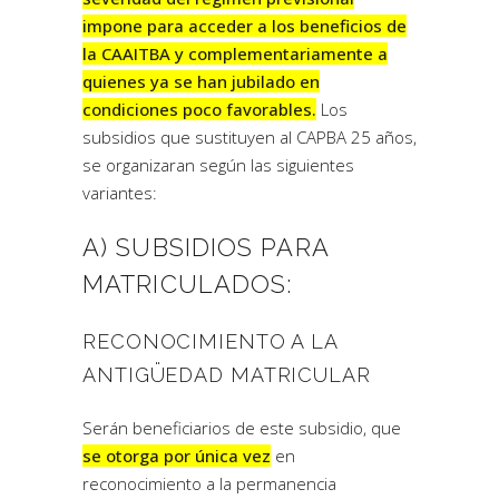
impone para acceder a los beneficios de
la CAAITBA y complementariamente a
quienes ya se han jubilado en
condiciones poco favorables.
Los
subsidios que sustituyen al CAPBA 25 años,
se organizaran según las siguientes
variantes:
A) SUBSIDIOS PARA
MATRICULADOS:
RECONOCIMIENTO A LA
ANTIGÜEDAD MATRICULAR
Serán beneficiarios de este subsidio, que
se otorga por única vez
en
reconocimiento a la permanencia