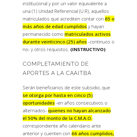
institucional y por un valor equivalente a
una (1) Unidad Referencial (U.R), aquellos
matriculados que acrediten contar con
65 o
más años de edad cumplidos
y hayan
permanecido como
matriculados activos
durante veinticinco (25) años
-continuos o
no- y otros requisitos.
(INSTRUCTIVO)
COMPLETAMIENTO DE
APORTES A LA CAAITBA
Serán beneficiarios de este subsidio, que
se otorga por hasta en cinco (5)
oportunidades
-en años consecutivos o
alternados-
quienes no hayan alcanzado
el 50% del monto de la C.M.A.O.
correspondiente año calendario ante
anterior y cuenten con
66 años cumplidos,