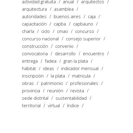
actividad gratuita
anual
arquitectos
arquitectura
asamblea
autoridades
buenos aires
caja
capacitación
capba
capbauno
charla
ciclo
cmao
concurso
concurso nacional
consejo superior
construcción
convenio
convocatoria
desarrollo
encuentro
entrega
fadea
gran la plata
hábitat
ideas
indicador mensual
inscripción
la plata
matricula
obras
patrimonio
profesionales
provincia
reunión
revista
sede distrital
sustentabilidad
territorial
virtual
índice