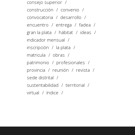
consejo superior
construcción
convenio
convocatoria
desarrollo
encuentro
entrega
fadea
gran la plata
hábitat
ideas
indicador mensual
inscripción
la plata
matricula
obras
patrimonio
profesionales
provincia
reunión
revista
sede distrital
sustentabilidad
territorial
virtual
índice