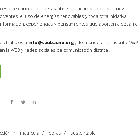
oceso de concepción de las obras, la incorporación de nuevas
volventes, el uso de energías renovables y toda otra iniciativa
 información, experiencias y pensamientos que aporten a desarro
sus trabajos a
info@caubauno.org
, detallando en el asunto
“Bib
en la WEB y redes sociales de comunicación distrital.
cción
/
matricula
/
obras
/
sustentable