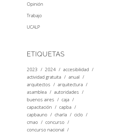
Opinión
Trabajo
UCALP
ETIQUETAS
2023
2024
accesibilidad
actividad gratuita
anual
arquitectos
arquitectura
asamblea
autoridades
buenos aires
caja
capacitación
capba
capbauno
charla
ciclo
cmao
concurso
concurso nacional