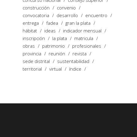
concurso nacional
consejo superior
construcción
convenio
convocatoria
desarrollo
encuentro
entrega
fadea
gran la plata
hábitat
ideas
indicador mensual
inscripción
la plata
matricula
obras
patrimonio
profesionales
provincia
reunión
revista
sede distrital
sustentabilidad
territorial
virtual
índice