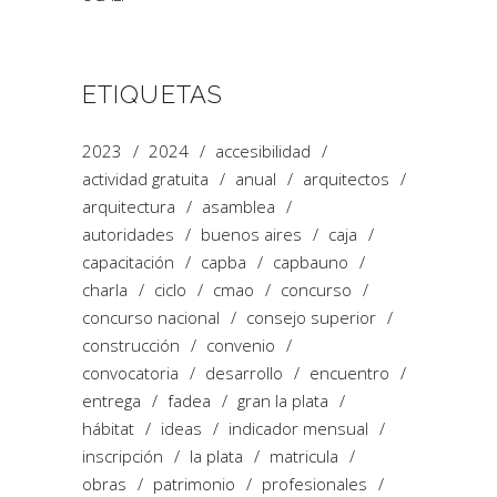
ETIQUETAS
2023
2024
accesibilidad
actividad gratuita
anual
arquitectos
arquitectura
asamblea
autoridades
buenos aires
caja
capacitación
capba
capbauno
charla
ciclo
cmao
concurso
concurso nacional
consejo superior
construcción
convenio
convocatoria
desarrollo
encuentro
entrega
fadea
gran la plata
hábitat
ideas
indicador mensual
inscripción
la plata
matricula
obras
patrimonio
profesionales