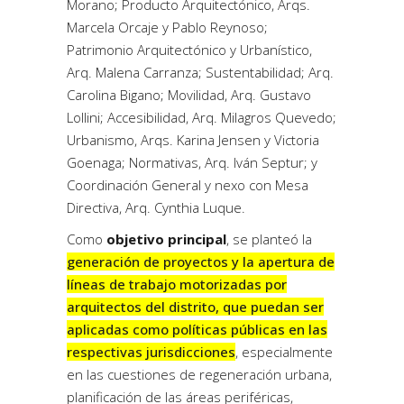
Morano; Producto Arquitectónico, Arqs.
Marcela Orcaje y Pablo Reynoso;
Patrimonio Arquitectónico y Urbanístico,
Arq. Malena Carranza; Sustentabilidad; Arq.
Carolina Bigano; Movilidad, Arq. Gustavo
Lollini; Accesibilidad, Arq. Milagros Quevedo;
Urbanismo, Arqs. Karina Jensen y Victoria
Goenaga; Normativas, Arq. Iván Septur; y
Coordinación General y nexo con Mesa
Directiva, Arq. Cynthia Luque.
Como
objetivo principal
, se planteó la
generación de proyectos y la apertura de
líneas de trabajo motorizadas por
arquitectos del distrito, que puedan ser
aplicadas como políticas públicas en las
respectivas jurisdicciones
, especialmente
en las cuestiones de regeneración urbana,
planificación de las áreas periféricas,