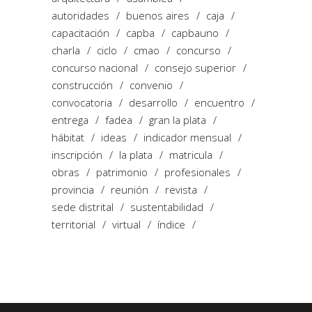
autoridades
buenos aires
caja
capacitación
capba
capbauno
charla
ciclo
cmao
concurso
concurso nacional
consejo superior
construcción
convenio
convocatoria
desarrollo
encuentro
entrega
fadea
gran la plata
hábitat
ideas
indicador mensual
inscripción
la plata
matricula
obras
patrimonio
profesionales
provincia
reunión
revista
sede distrital
sustentabilidad
territorial
virtual
índice