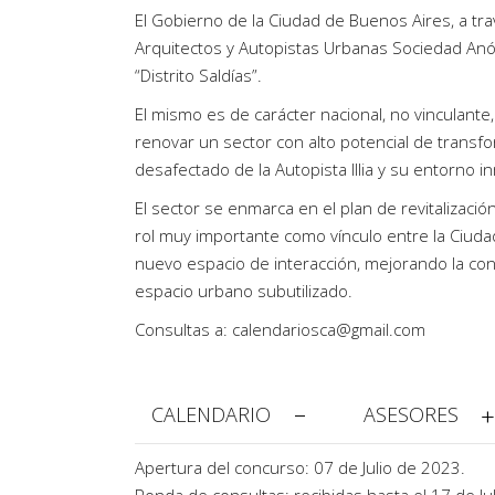
Artículos de Opinión
El Gobierno de la Ciudad de Buenos Aires, a tra
Arquitectos y Autopistas Urbanas Sociedad Anó
Actividades
“Distrito Saldías”.
El mismo es de carácter nacional, no vinculante
renovar un sector con alto potencial de transfo
desafectado de la Autopista Illia y su entorno i
El sector se enmarca en el plan de revitalizació
rol muy importante como vínculo entre la Ciudad
nuevo espacio de interacción, mejorando la con
espacio urbano subutilizado.
Consultas a:
calendariosca@gmail.com
CALENDARIO
ASESORES
Apertura del concurso: 07 de Julio de 2023.