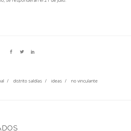
io, se responderán el 21 de Julio.
al
/
distrito saldías
/
ideas
/
no vinculante
ADOS