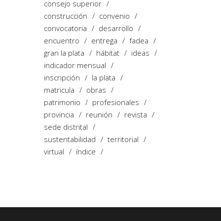
consejo superior
construcción
convenio
convocatoria
desarrollo
encuentro
entrega
fadea
gran la plata
hábitat
ideas
indicador mensual
inscripción
la plata
matricula
obras
patrimonio
profesionales
provincia
reunión
revista
sede distrital
sustentabilidad
territorial
virtual
índice