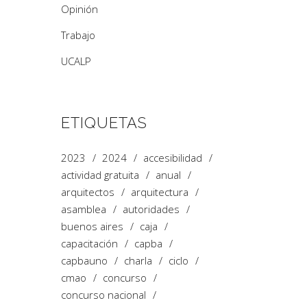
Opinión
Trabajo
UCALP
ETIQUETAS
2023
2024
accesibilidad
actividad gratuita
anual
arquitectos
arquitectura
asamblea
autoridades
buenos aires
caja
capacitación
capba
capbauno
charla
ciclo
cmao
concurso
concurso nacional