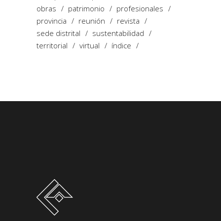
obras
patrimonio
profesionales
provincia
reunión
revista
sede distrital
sustentabilidad
territorial
virtual
índice