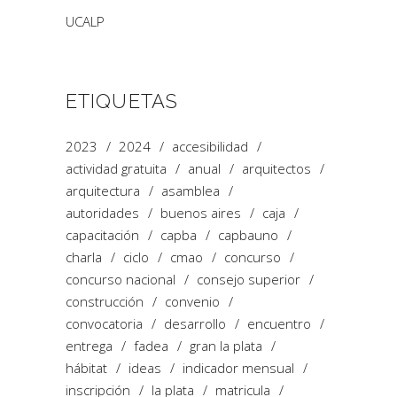
UCALP
ETIQUETAS
2023
2024
accesibilidad
actividad gratuita
anual
arquitectos
arquitectura
asamblea
autoridades
buenos aires
caja
capacitación
capba
capbauno
charla
ciclo
cmao
concurso
concurso nacional
consejo superior
construcción
convenio
convocatoria
desarrollo
encuentro
entrega
fadea
gran la plata
hábitat
ideas
indicador mensual
inscripción
la plata
matricula