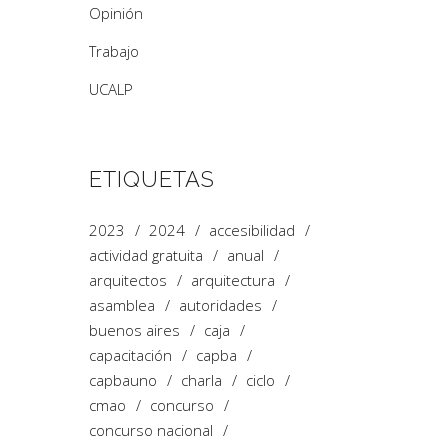
Opinión
Trabajo
UCALP
ETIQUETAS
2023
2024
accesibilidad
actividad gratuita
anual
arquitectos
arquitectura
asamblea
autoridades
buenos aires
caja
capacitación
capba
capbauno
charla
ciclo
cmao
concurso
concurso nacional