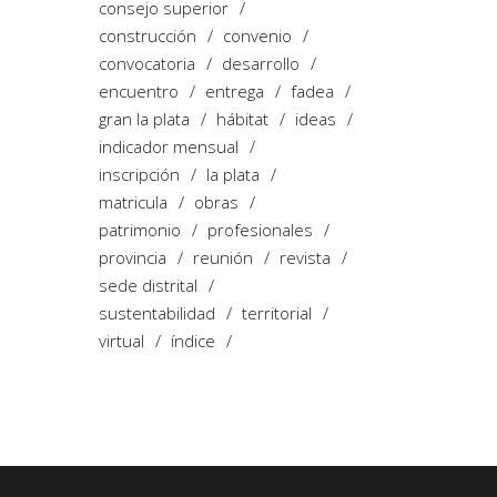
consejo superior
construcción
convenio
convocatoria
desarrollo
encuentro
entrega
fadea
gran la plata
hábitat
ideas
indicador mensual
inscripción
la plata
matricula
obras
patrimonio
profesionales
provincia
reunión
revista
sede distrital
sustentabilidad
territorial
virtual
índice