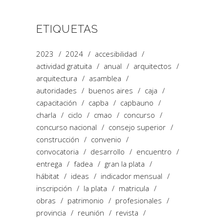
ETIQUETAS
2023
2024
accesibilidad
actividad gratuita
anual
arquitectos
arquitectura
asamblea
autoridades
buenos aires
caja
capacitación
capba
capbauno
charla
ciclo
cmao
concurso
concurso nacional
consejo superior
construcción
convenio
convocatoria
desarrollo
encuentro
entrega
fadea
gran la plata
hábitat
ideas
indicador mensual
inscripción
la plata
matricula
obras
patrimonio
profesionales
provincia
reunión
revista