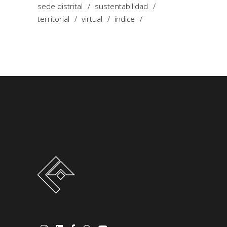
sede distrital
sustentabilidad
territorial
virtual
índice