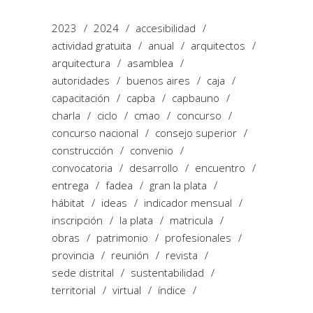
2023
2024
accesibilidad
actividad gratuita
anual
arquitectos
arquitectura
asamblea
autoridades
buenos aires
caja
capacitación
capba
capbauno
charla
ciclo
cmao
concurso
concurso nacional
consejo superior
construcción
convenio
convocatoria
desarrollo
encuentro
entrega
fadea
gran la plata
hábitat
ideas
indicador mensual
inscripción
la plata
matricula
obras
patrimonio
profesionales
provincia
reunión
revista
sede distrital
sustentabilidad
territorial
virtual
índice