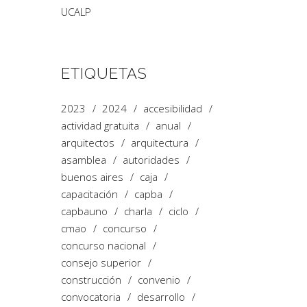
UCALP
ETIQUETAS
2023
2024
accesibilidad
actividad gratuita
anual
arquitectos
arquitectura
asamblea
autoridades
buenos aires
caja
capacitación
capba
capbauno
charla
ciclo
cmao
concurso
concurso nacional
consejo superior
construcción
convenio
convocatoria
desarrollo