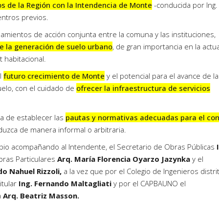
os de la Región con la Intendencia de Monte
-conducida por Ing
entros previos.
amientos de acción conjunta entre la comuna y las instituciones,
e la generación de suelo urbano
, de gran importancia en la actu
 habitacional.
l
futuro crecimiento de Monte
y el potencial para el avance de la
uelo, con el cuidado de
ofrecer la infraestructura de servicios
cia de establecer las
pautas y normativas adecuadas para el con
uzca de manera informal o arbitraria.
ipio acompañando al Intendente, el Secretario de Obras Públicas
Obras Particulares
Arq. María Florencia Oyarzo Jazynka
y el
o Nahuel Rizzoli,
a la vez que por el Colegio de Ingenieros distrit
titular
Ing. Fernando Maltagliati
y por el CAPBAUNO el
a
Arq. Beatriz Masson.