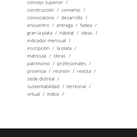
consejo superior
construcción
convenio
convocatoria
desarrollo
encuentro
entrega
fadea
gran la plata
hábitat
ideas
indicador mensual
inscripción
la plata
matricula
obras
patrimonio
profesionales
provincia
reunión
revista
sede distrital
sustentabilidad
territorial
virtual
índice