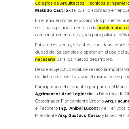
Colegios de Arquitectos, Técnicos e Ingenier
Matildo Castro-
, tal cual lo acordado en encu
En el encuentro se esbozaron los primeros line
centradas principalmente en la
problemática d
como instrumento de ayuda para paliar el déficit
Entre otros temas, se esbozaron ideas sobre e
ciudad de los cambios a operar en el uso del s
necesaria
para los nuevos desarrollos.
Desde el Ejecutivo local, se resaltó la importan
de dicho crecimiento y que el mismo no se prod
Participaron del encuentro por parte del Munic
Agrimensor Ariel Logiercio
, la Directora de 
Coordinador Planeamiento Urbano
Arq. Facund
el Tesorero
Ing. Aníbal Lucotti
y el 1er vocal 
Presidente
Arq. Gustavo Casco
y la Secretari