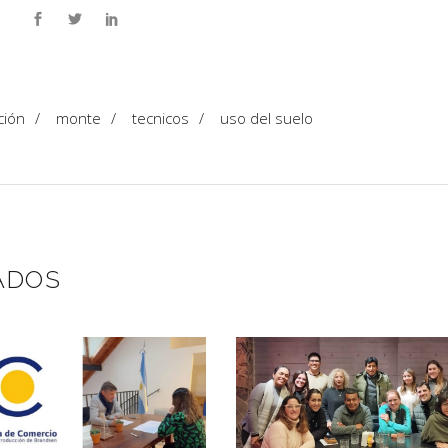
ción
/
monte
/
tecnicos
/
uso del suelo
ADOS