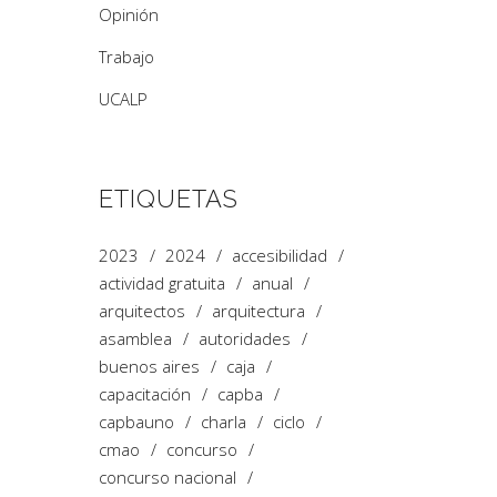
Opinión
Trabajo
UCALP
ETIQUETAS
2023
2024
accesibilidad
actividad gratuita
anual
arquitectos
arquitectura
asamblea
autoridades
buenos aires
caja
capacitación
capba
capbauno
charla
ciclo
cmao
concurso
concurso nacional