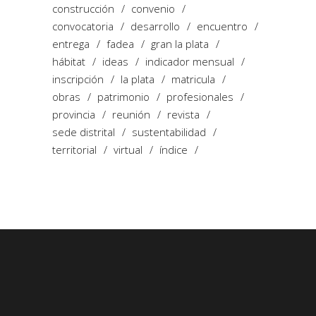
construcción
convenio
convocatoria
desarrollo
encuentro
entrega
fadea
gran la plata
hábitat
ideas
indicador mensual
inscripción
la plata
matricula
obras
patrimonio
profesionales
provincia
reunión
revista
sede distrital
sustentabilidad
territorial
virtual
índice