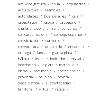
actividad gratuita
anual
arquitectos
arquitectura
asamblea
autoridades
buenos aires
caja
capacitación
capba
capbauno
charla
ciclo
cmao
concurso
concurso nacional
consejo superior
construcción
convenio
convocatoria
desarrollo
encuentro
entrega
fadea
gran la plata
hábitat
ideas
indicador mensual
inscripción
la plata
matricula
obras
patrimonio
profesionales
provincia
reunión
revista
sede distrital
sustentabilidad
territorial
virtual
índice